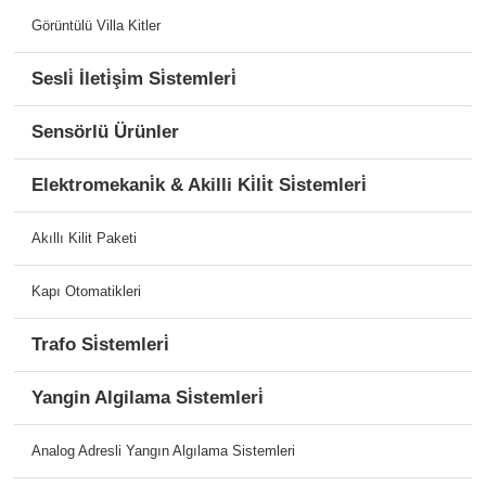
Görüntülü Villa Kitler
Sesli̇ İleti̇şi̇m Si̇stemleri̇
Sensörlü Ürünler
Elektromekani̇k & Akilli Ki̇li̇t Si̇stemleri̇
Akıllı Kilit Paketi
Kapı Otomatikleri
Trafo Si̇stemleri̇
Yangin Algilama Si̇stemleri̇
Analog Adresli Yangın Algılama Sistemleri